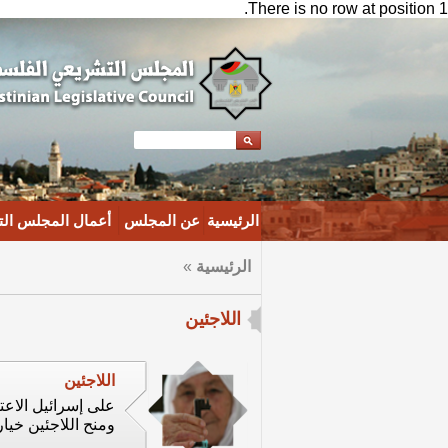
There is no row at position 1.
الرئيسية
عن المجلس
أعمال المجلس ال
الرئيسية
»
اللاجئين
اللاجئين
على إسرائيل الاعت
ومنح اللاجئين خيا