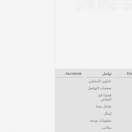
En
تواصل
facebook -
عناوين المجلس
صفحات التواصل
قضايا قيد
النقاش
تفاعل معنا
إسأل
معلومات توعية
مكاتب