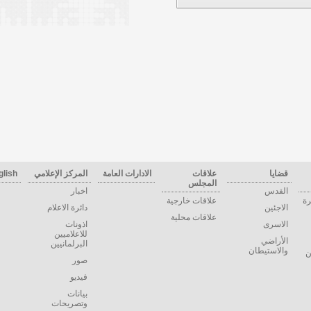
قضايا
علاقات
الادارات العامة
المركز الإعلامي
glish
المجلس
القدس
اخبار
رة
علاقات خارجية
الاجئين
دائرة الاعلام
علاقات محلية
الاسرى
اذونات
للاعلاميين
الأراضي
البرلمانيين
والاستيطان
ن
صور
فيديو
بيانات
وتصريحات