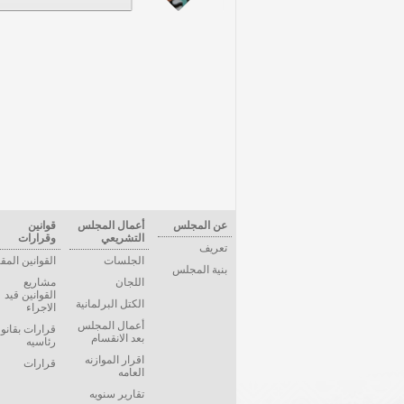
عن المجلس
أعمال المجلس
قوانين
التشريعي
وقرارات
تعريف
الجلسات
القوانين المق
بنية المجلس
اللجان
مشاريع
القوانين قيد
الكتل البرلمانية
الاجراء
أعمال المجلس
قرارات بقانو
بعد الانقسام
رئاسيه
اقرار الموازنه
قرارات
العامه
تقارير سنويه