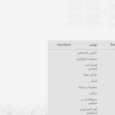
En
تواصل
facebook -
عناوين المجلس
صفحات التواصل
قضايا قيد
النقاش
تفاعل معنا
إسأل
معلومات توعية
مكاتب
مصطلحات و
مفاهيم
أهم المراجع و
المفاهيم