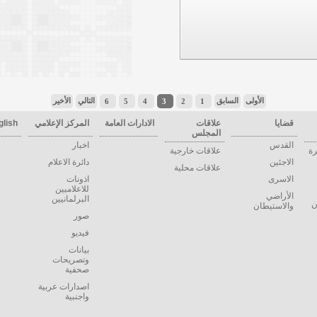
الأولى
السابق
التالي
الأخير
6
5
4
3
2
1
قضايا
علاقات
الادارات العامة
المركز الإعلامي
glish
المجلس
القدس
اخبار
رة
علاقات خارجية
الاجئين
دائرة الاعلام
علاقات محلية
الاسرى
اذونات
للاعلاميين
الأراضي
البرلمانيين
ن
والاستيطان
صور
فيديو
بيانات
وتصريحات
صحفية
اصدارات عربية
واجنبية