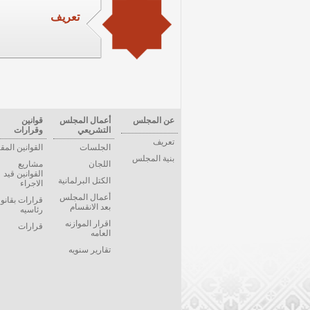
تعريف
عن المجلس
أعمال المجلس
قوانين
التشريعي
وقرارات
تعريف
الجلسات
القوانين المق
بنية المجلس
اللجان
مشاريع
القوانين قيد
الكتل البرلمانية
الاجراء
أعمال المجلس
قرارات بقانو
بعد الانقسام
رئاسيه
اقرار الموازنه
قرارات
العامه
تقارير سنويه