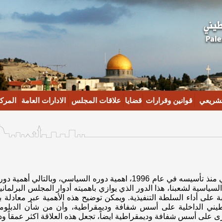
تشريعي
قوانين وقرارات
قضايا
علاقات المجلس
الادارات العامة
المركز
لقد ادرك المجلس التشريعي الفلسطيني منذ تأسيسه في عام 1996، اهمية دوره
السياسية لشعبنا، هذا الدور الذي يوازي باهميته أدوار المجلس البرلما
ة على أداء السلطة التنفيذية. ويمكن توضيح هذه الأهمية عبر معادل
يني الداخلية على أسس شفافة وديمقراطية، وأن من شأن الدبلوماس
على أسس شفافة وديمقراطية ايضاً، تجعل هذه العلاقة اكثر عمقاً ود