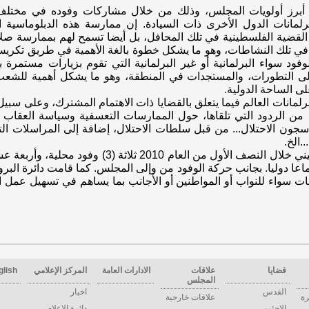
ى أبرز أولويات المجلس، وذلك من خلال مشاركات وفوده في مختلف 
 برلمانات الدول الأخرى ذات السيادة. إن ممارسة هذه الدبلوماسية 
لقضية الفلسطينية في تلك المحافل، بل أيضا تسمح لهم بممارسة صلا
 في تلك النشاطات، وهو ما يشكل خطوة بالغة الأهمية في طريق تكريس 
فود سواء البرلمانية أو غير البرلمانية التي تقوم بزيارات مستمرة به
على التطورات، والمستجدات في المنطقة، وهو ما يشكل أهمية للشعب
ى الساحة الدولية.
لمانات العالم فيما يتعلق بالقضايا ذات الاهتمام المشترك، وعلى سبيل
د من الردود التي تلقاها، حول الممارسات التعسفية وسياسة العقاب 
ن الاحتلال... من قبل سلطات الاحتلال، إضافة إلى المراسلات الت
.الخ.
 الفترة في ثمانية عشر (18) اجتماعا دوليا. بجانب حركة الوفود من وإلى المجلس. كما قامت د
ت سواء للنواب أو المواطنين أو الأجانب بما يساهم في تسهيل عمل ال
قضايا
علاقات
الادارات العامة
المركز الإعلامي
glish
المجلس
القدس
اخبار
رة
علاقات خارجية
الاجئين
دائرة الاعلام