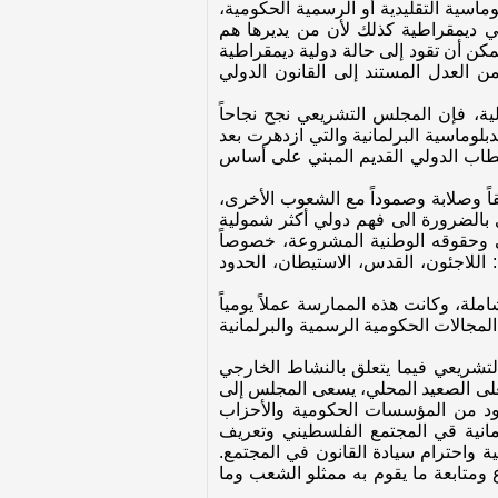
وماسية التقليدية أو الرسمية الحكومية،
هي ديمقراطية كذلك لأن من يديرها هم
ن أن تقود إلى حالة دولية ديمقراطية
العدل المستند إلى القانون الدولي
لية، فإن المجلس التشريعي نجح نجاحاً
بلوماسية البرلمانية والتي ازدهرت بعد
ستقطاب الدولي القديم المبني على أساس
اً وصلابة وصموداً مع الشعوب الأخرى،
 بالضرورة الى فهم دولي أكثر شمولية
ي وحقوقه الوطنية المشروعة، خصوصاً
للاجئون، القدس، الاستيطان، الحدود
ة، وكانت هذه الممارسة عملاً يومياً
المجالات الحكومية الرسمية والبرلمانية
 التشريعي فيما يتعلق بالنشاط الخارجي
على الصعيد المحلي، يسعى المجلس إلى
فود من المؤسسات الحكومية والأحزاب
لمانية قي المجتمع الفلسطيني وتعريف
 واحترام سيادة القانون في المجتمع.
 ومتابعة ما يقوم به ممثلو الشعب وما