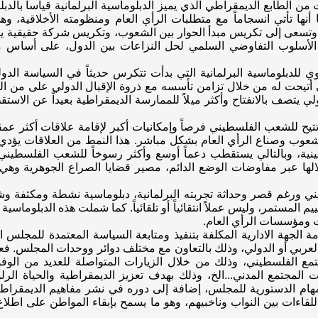
من الطابع الديمقراطي الذي يميز الدبلوماسية البرلمانية قياسا بالدبل
أنها تأتي انسجاماً مع متطلبات الرأي العام ومنظومته الأخلاقية، و
تسعى إلى تكريس مبدأ الحوار بين الشعوب، وتكريس شركة حقيقية يمك
لأسلوب التفاوضي السلمي لحل النزاعات بين الدول، على أساس من 
ي للدبلوماسية البرلمانية التي بدأت تتكرس حديثاً في السياسة الدو
ي أتيحت له من خلال تزامن تأسسه مع ذروة الإقبال الدولي على من الد
ولي يتصف بالانفتاح وأكثر ميلاً للممارسة الديمقراطية بعيداً عن الا
تيح للشعب الفلسطيني فرصاً وإمكانيات أكبر لإقامة علاقات أكثر عمق
شعوب وصناع الرأي العام بشكل مباشر. هذا النمط من العلاقات يؤدي
ينية، وبالتالي يستقطب دعماً أوسع وأكثر رسوخاً للشعب الفلسطين
ا عبر مفاوضات الوضع الدائم، مصير قضايا الصراع الجوهرية وهي: ا
ورغم قصر وحداثة تجربته البرلمانية، دبلوماسية نشطة ومكثفة وشامل
المستمر، وليس عملاً انتقائياً أو تلقائياً. كما شملت هذه الدبلوماسية 
ات ومؤسسات الرأي العام.
امة الجهة الادارية المكلفة بتنفيذ ومتابعة السياسة المعتمدة للمجلس
لعربي أو الدولي، وذلك بالتعاون مع مختلف دوائر ووحدات المجلس. ف
مع الفلسطيني، وذلك من خلال الزيارات المتواصلة للعديد من الو
لمجتمع المدني...الخ، وذلك بهدف تعزيز الديمقراطية والحياة الر
ام الدستورية للمجلس، إضافة إلى دوره في نشر مفاهيم الديمقراطية
قاءات بين النواب وناخبيهم، وهو ما يسمح بإبقاء المواطن على اطلاع