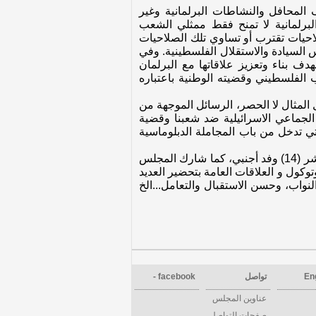
المحافل والنشاطات البرلمانية وغير
البرلمانية لا تمنح فقط ممثلي الشعب
حيات تقترب أو تساوي تلك الصلاحيات
السيادة والاستقلال الفلسطينية. وفي
دف بناء وتعزيز علاقاتها مع البرلمان
 الفلسطيني وقضيته الوطنية باعتباره
 المثال لا الحصر، الرسائل الموجهة من
الجماعي الاسرائيلية ضد شعبنا وقضية
ي تدخل من باب المجاملة الدبلوماسية
لقد استقبل المجلس التشريعي الفلسطيني خلال النصف الأول من العام 2010 ثلاثة (3) وفود محلية، وأربعة عشر (14) وفد أجنبي، كما شارك المجلس
ائرة البروتوكول و العلاقات العامة بتحضير العديد
نواب، وحسن الاستقبال والتعامل...الخ
En
تواصل
facebook -
عناوين المجلس
صفحات التواصل