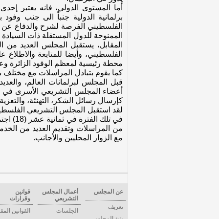
أما المستوى الدولي، فانه يعتبر إحد
برلمانية الدولية جنباً الى جنب وفود
الفلسطيني الفرصة لشرح والدفاع عن ا
الممنوحة للدول المستقلة ذات السيادة
المقابل، يستقبل المجلس العديد من الو
الفلسطيني، وأيضا للمتابعة والاطلاع 
محطة رئيسية لمعظم الوفود الزائرة وعل
كما يقوم بتبادل المراسلات مع مختلف بر
قبل المجلس لبرلمانات العالم، والعدي
أعضاء المجلس التشريعي الأسرى في سجو
كإرسال رسائل الشكر، التهنئة، والتعزية..
في تلك
من المراسلات وتقديم العديد من الخدما
مع الزوار المحليين والأجانب.
عن المجلس
أعمال المجلس
قوانين
التشريعي
وقرارات
تعريف
الجلسات
القوانين المق
بنية المجلس