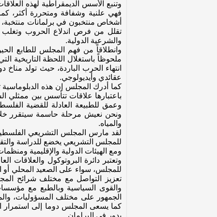
وتنبع الأسس الديمقراطية لهذه العلاقات 
فهي علنية وشفافة ومتحررة أكثر، كما 
أشخاص منتخبون في برلمانات منتخبة، و
تقلل من فرص اندلاع الحروب وتغلب ا
والشرعية الدولية.
وانطلاقاً من فهم المجلس للطابع الحيو
ملحوظاً باستغلال اللحظة التاريخية الت
انتهاء الحرب الباردة، حيث تولد مناخ د
عقائدي وأيديولوجي.
كما أدرك المجلس إن هذه الدبلوماسية ت
باعتبارها علاقات تتأسس بين ممثلي ال
وعمق للطبيعة العادلة للقضية الفلسط
ونحن نعيش مرحلة حاسمة سيتقرر خلاله
والمياه.
لقد مارس المجلس التشريعي الفلسطيني 
للمجلس التشريعي يخضع للدراسة والتقييم 
ومع الهيئات الدولية والإقليمية ومنظم
وتعتبر دائرة البروتوكول والعلاقات الع
للمجلس، سواء على الصعيد المحلي أو ا
تعزيز التواصل مع مختلف شرائح المجت
والقوى السياسية وبالطبع مع مؤسسات ا
الجمهور على مختلف المسؤوليات، والمه
كما يسعى المجلس دوما إلى استمرار الل
يدور في البرلمان.