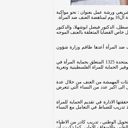
التشريعي ورشة عمل بعنوان : نحو مواكبة
مرأة.
طل، الدكتور فيصل ابوشهلا، والدكتور
ل خاص القضايا المتعلقة بالعنف الموجه
ف ضد المرأة أعدها طاقم وزارة شؤون
كما وضعت وفاء الاعرج الحضور بصورة الخطة التنفيذية الحكومية للاطار الاستراتيجي الوطني لقرار الامم المتحدة 1325 المتعلق بحماية المرأة في
ير الحماية للمراة الفلسطينية وتعرية
لفئات المهمشة من العنف من خلال عدة
ل الى اكبر عدد من النساء التي تتعرض
تها الادارة في تقديم الحماية للمراة
يذ تدريب للضباط في التعامل مع النساء
تحويل الوطني ، تدريب كادر من الاطباء
الطبي والاسعاف الاولي. كما ذكرت أن