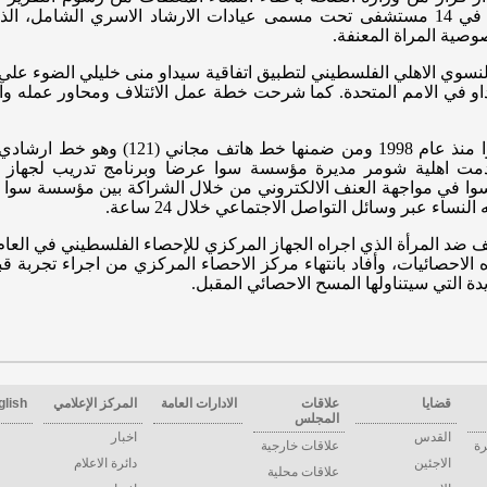
وزارة الصحة قد قامت بتأثيث عيادات في 14 مستشفى تحت مسمى عيادات الارشاد الاس
وصية المراة المعنفة.
نسوي الاهلي الفلسطيني لتطبيق اتفاقية سيداو منى خليلي الضوء على
و في الامم المتحدة. كما شرحت خطة عمل الائتلاف ومحاور عمله وآل
 هاتف مجاني (121
)
وهو خط ارشادي ا
، قدمت اهلية شومر مديرة مؤسسة سوا عرضا وبرنامج تدريب لجهاز 
وا في مواجهة العنف الالكتروني من خلال الشراكة بين مؤسسة سوا و
نساء عبر وسائل التواصل الاجتماعي خلال 24 ساعة.
هذه الاحصائيات، وأفاد بانتهاء مركز الاحصاء المركزي من اجراء تجربة 
قضايا
علاقات
الادارات العامة
المركز الإعلامي
glish
المجلس
القدس
اخبار
رة
علاقات خارجية
الاجئين
دائرة الاعلام
علاقات محلية