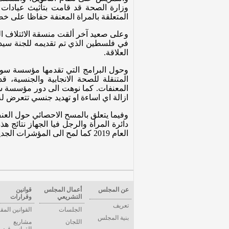
المتعلقة بالمراة المعنفة حفاظا على خص
وعلى صعيد آخر ألقت منسقة الائتلاف ال
في فلسطين الذي تم تقديمه للجنة سيدا
العلاقة.
وحول البرامج التي تقدمها مؤسسة سوا منذ عام 1998 ومن ضمنها خط
المتنقلة للصحة الانجابية والجنسية
المعنفات. كما نوهت الى دور مؤسسة س
ازالة اي اساءة او تهديد جنسي تتعرض له ال
دائرة المرأة والرجل فيا الجهاز نتائج 
العام 2019 كما لمح الى المؤشرات الجديدة التي سيتناولها المسح الاحصائي المقبل.
عن المجلس
أعمال المجلس
قوانين
التشريعي
وقرارات
تعريف
الجلسات
القوانين المق
بنية المجلس
اللجان
مشاريع