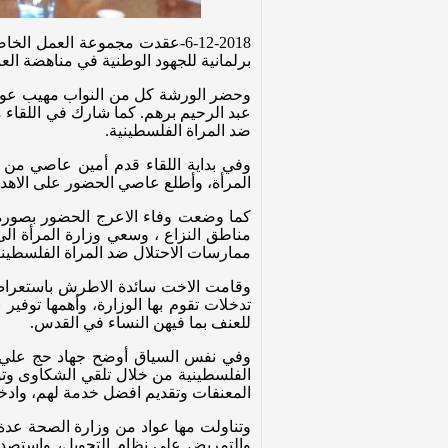
6-12-2018-عقدت مجموعة العمل 
برلمانية للجهود الوطنية في مناهضة العنف ضد ال
وحضر الورشة كل من النواب مهيب عواد 
عبد الرحيم برهم. كما شارك في اللقاء م
ضد المراة الفلسطينية.
وفي بداية اللقاء قدم أمين عاصي من 
المرأة، وأطلع عاصي الحضور على الاهدا
مناطق النزاع ، وسعي وزارة المرأة الى
ممارسات الاحتلال ضد المراة الفلسطيني
وقامت الاخت سائدة الاطرش باستعراض ا
تدخلات تقوم بها الوزارة، وأهمها توفي
للعنف بما فيهن النساء في القدس.
وفي نفس السياق أوضح جهاد حج علي من ا
الفلسطينية من خلال تلقي الشكاوى وتوفي
المعنفات وتقديم افضل خدمة لهم، وادخال
وتناولت مها عواد من وزارة الصحة عدة ق
والتمريض على نظام التحويل، واستصدار