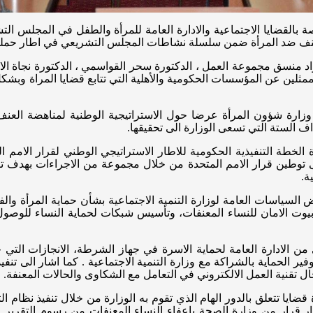
الخاصة بالقضايا الاجتماعية والادارة العامة للمرأة والطفل في المجلس 
مرأة ضمن سلسلة نشاطات المجلس التشريعي في اطار حملة ال16 يوم لمناهضة العنف ضد ال
منسق مجموعة العمل ، الدكتورة سحر القواسمي ، الدكتورة نجاة الاس
مثلين عن المؤسسات الحكومية والأهلية التي تتابع قضايا المراة وبشك
وزارة شؤون المرأة عرضا حول الاستراتيجية الوطنية لمناهضة العن
ف الستة التي تسعى الوزارة الى تحقيقها.
 توطين قرار الامم المتحدة من خلال مجموعة من الاجراءات بهدف توف
ة.
لسياسات العامة لوزارة التنمية الاجتماعية بشأن حماية المرأة وا
ر بيوت الامان للنساء المعنفات، وتأسيس شبكات لحماية النساء للوصو
لادارة العامة لحماية الاسرة في جهاز الشرطة، الانجازات التي حقق
ر الحماية بالشراكة مع وزارة التنمية الاجتماعية . كما اشار الى تنف
 تقنية العمل الالكتروني في التعامل مع الشكاوى والحالات المعنفة.
ضايا تتعلق بالدور الهام الذي تقوم به الوزارة من خلال تنفيذ نظام ال
 قرار من وزارة الصحة باعفاء النساء المعنفات من رسوم التقرير 