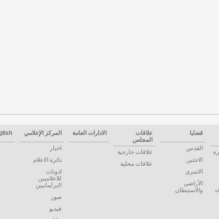
قضايا
علاقات
الادارات العامة
المركز الإعلامي
glish
المجلس
القدس
اخبار
رة
علاقات خارجية
الاجئين
دائرة الاعلام
علاقات محلية
الاسرى
اذونات
للاعلاميين
الأراضي
البرلمانيين
ن
والاستيطان
صور
فيديو