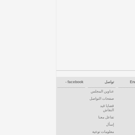
En
تواصل
facebook -
عناوين المجلس
صفحات التواصل
قضايا قيد
النقاش
تفاعل معنا
إسأل
معلومات توعية