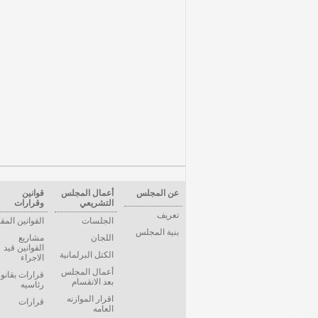
عن المجلس
أعمال المجلس
قوانين
التشريعي
وقرارات
تعريف
الجلسات
القوانين المق
بنية المجلس
اللجان
مشاريع
القوانين قيد
الكتل البرلمانية
الاجراء
أعمال المجلس
قرارات بقانو
بعد الانقسام
رئاسيه
اقرار الموازنه
قرارات
العامه