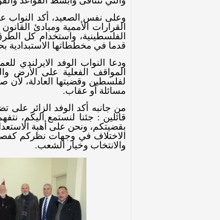
والتي تتنافى وأبسط القواعد والقو
وعلى نفس الصعيد، أكد النواب عل
القرارات الأممية ومبادئ القانون 
الفلسطينية، واستخدام كل الطرق 
قدما في مخططاتها الاستبدادية ب
ودعا النواب الوفد الايرلندي للع
المواقف الفعلية على الأرض وا
لفلسطين وقضيتها العادلة، لأن صم
مسائلة أو عقاب.
من جانبه أكد الوفد الزائر على ت
قائلين : جئنا لنستمع اليكم، نتف
بقضيتكم، ونحن على أهبة الاستعد
الاختلاف في وجهات نظركم كفصائ
والانتخاب وخيار الشعب.