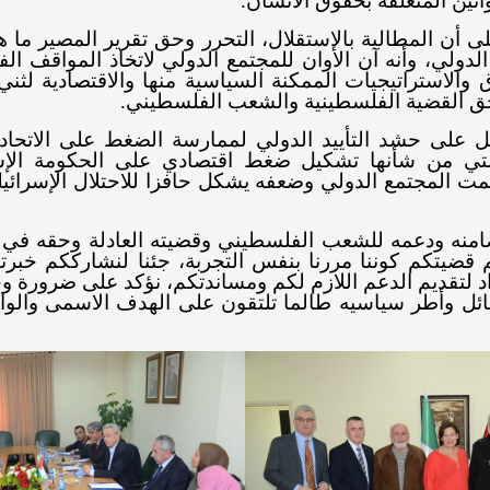
انين المتعلقة بحقوق الانسان.
ى أن المطالبة بالاستقلال، التحرر وحق تقرير المصير ما
الدولي، وأنه آن الأوان للمجتمع الدولي لاتخاذ المواقف ا
والاستراتيجيات الممكنة السياسية منها والاقتصادية لثني
حق القضية الفلسطينية والشعب الفلسطيني.
مل على حشد التأييد الدولي لممارسة الضغط على الاتحاد ال
لتي من شأنها تشكيل ضغط اقتصادي على الحكومة الإسرا
ت المجتمع الدولي وضعفه يشكل حافزا للاحتلال الإسرائيل
ضامنه ودعمه للشعب الفلسطيني وقضيته العادلة وحقه في ا
هم قضيتكم كوننا مررنا بنفس التجربة، جئنا لنشارككم خبرتن
اد لتقديم الدعم اللازم لكم ومساندتكم، نؤكد على ضرورة
ل وأطر سياسيه طالما تلتقون على الهدف الاسمى والواحد