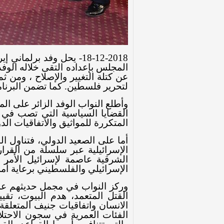
المجلس بإعداده التقى خلاله الوف
عن كتلة التغيير والإصلاح ، ومن ث
لتحرير فلسطين. كما تضمن البرنامج
وأطلع النواب الوفد الزائر على ا
القضايا السياسية التي تصب في ج
المتكررة للمواثيق والاتفاقيات
أما على الصعيد الدولي، فتناول ال
الإسرائيلية عبر سلسلة من القرار
الشرقية عاصمة لإسرائيل الأمر ا
الإسرائيلي والفلسطيني برعاية أمر
وركز النواب في مجمل حديثهم على 
القتل المتعمد، هدم البيوت، تقي
الانسان واتفاقيات جنيف المتعلق
الفئات العمرية في سجون الاحتل