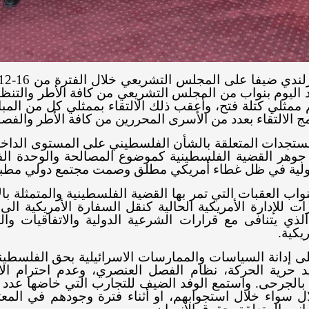
د اليوم بنواب من المجلس التشريعي من كافة الأطر والتنظي
م ممثلي كتلة فتح، وأعقب ذلك الالتقاء بممثلي كل من المبا
 الالتقاء بعدد من الأسرى المحررين من كافة الأطر والفصا
لمستجدات المتعلقة بالشأن الفلسطيني على المستوى الداخ
وهر القضية الفلسطينية كموضوع المصالحة والوحدة الفلسط
 الدولية في ظل غطاء أمريكي مطلق وصمت مجتمع دولي مطب
نواب العقبات التي تمر بها القضية الفلسطينية والمتمثلة با
ات للإدارة الأمريكية الحالية كنقل السفارة الأمريكية ا
لذي يتنافى مع قرارات الشرعية الدولية والاتفاقيات والم
يكية.
إدانة السياسات والممارسات الاسرائيلية بحق الفلسطينيين
يد حرية الحركة، نظام الفصل العنصري، وعدم احترام الات
ة بالجرحى. واستمع الوفد الضيف للتجارب التي خاضها عد
ال سواء خلال استجوابهم، او أثناء فترة وجودهم في ا