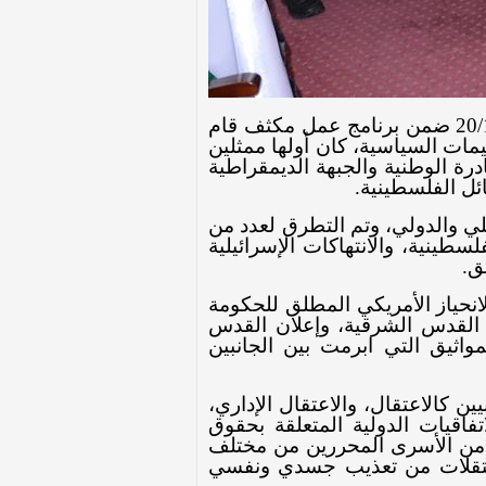
18-12-2018- يحل وفد برلماني إيرلندي ضيفا على المجلس التشريعي خلال الفترة من 16-20/12 ضمن برنامج عمل مكثف قام
مات السياسية، كان أولها ممثلين
درة الوطنية والجبهة الديمقراطية
ئل الفلسطينية.
لي والدولي، وتم التطرق لعدد من
ينية، والانتهاكات الإسرائيلية
ق.
لانحياز الأمريكي المطلق للحكومة
لى القدس الشرقية، وإعلان القدس
واثيق التي ابرمت بين الجانبين
 كالاعتقال، والاعتقال الإداري،
فاقيات الدولية المتعلقة بحقوق
د من الأسرى المحررين من مختلف
لمعتقلات من تعذيب جسدي ونفسي