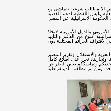
 هي الا مطالب شرعية تتماشى مع
لفعلية وليس اللفظية لدعم القضية
 الحكومة الإسرائيلية عن المضي
أوروبي والدول الأوروبية لاتخاذ
ئيلية كنوع من الدعم والتأييد
ي لاقتراف الجرائم المختلفة دون
لحرية والاستقلال وتقرير المصير
ا وتجاربنا، نحن على اطلاع كامل
 وحدتكم وتماسككم بغض النظر عن
، ومن ثم انطلقوا للديمقراطية