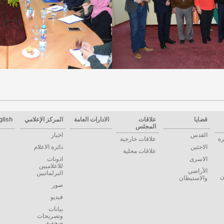
قضايا
علاقات
الادارات العامة
المركز الإعلامي
glish
المجلس
القدس
اخبار
رة
علاقات خارجية
الاجئين
دائرة الاعلام
علاقات محلية
الاسرى
اذونات
للاعلاميين
الأراضي
البرلمانيين
ن
والاستيطان
صور
فيديو
بيانات
وتصريحات
صحفية