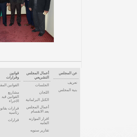
عن المجلس
أعمال المجلس
قوانين
التشريعي
وقرارات
تعريف
الجلسات
القوانين المق
بنية المجلس
اللجان
مشاريع
القوانين قيد
الكتل البرلمانية
الاجراء
أعمال المجلس
قرارات بقانو
بعد الانقسام
رئاسيه
اقرار الموازنه
قرارات
العامه
تقارير سنويه