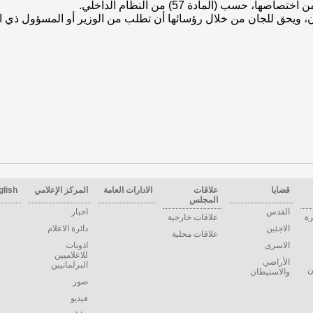
 حسب (المادة 57) من النظام الداخلي.
، ويحق للجان من خلال رؤسائها أن تطلب من الوزير أو المسؤول ذي ا
قضايا
علاقات
الادارات العامة
المركز الإعلامي
glish
المجلس
القدس
اخبار
رة
علاقات خارجية
الاجئين
دائرة الاعلام
علاقات محلية
الاسرى
اذونات
للاعلاميين
الأراضي
البرلمانيين
ن
والاستيطان
صور
فيديو