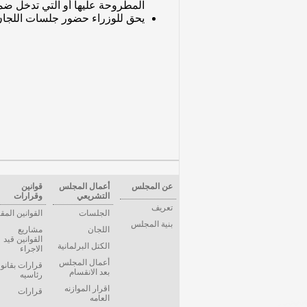
المطروحة عليها أو التي تدخل ضمن اختصاصها،
يحق للوزراء حضور جلسات اللجان
عن المجلس
أعمال المجلس
قوانين
التشريعي
وقرارات
تعريف
الجلسات
القوانين المق
بنية المجلس
اللجان
مشاريع
القوانين قيد
الكتل البرلمانية
الاجراء
أعمال المجلس
قرارات بقانو
بعد الانقسام
رئاسيه
اقرار الموازنه
قرارات
العامه