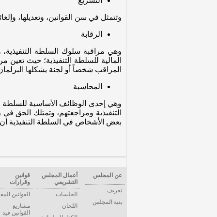
التشريع
وتتمثل في سن القوانين، وتعديلها، وإلغائه
الرقابة
وهي مراقبة سلوك السلطة التنفيذية، وم
المالية للسلطة التنفيذية؛ حيث تعين مراق
المراقب شخصاً أو لجنة يشكلها البرلمان
المحاسبة
وهي إحدى الوظائف الأساسية للسلطة الت
التنفيذية ومراجعتهم، وتمتلك الحق ف
بعض الأشخاص في السلطة التنفيذية أن ي
عن المجلس
أعمال المجلس
قوانين
التشريعي
وقرارات
تعريف
الجلسات
القوانين المق
بنية المجلس
اللجان
مشاريع
القوانين قيد