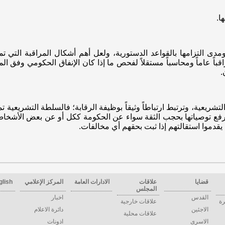
ا.
دى التزامها بالقواعد الدستورية، ولعل أهم أشكال المراقبة التي ت
باً عاماً ومحاسباً مستقلاً لفحص ما إذا كان الإنفاق الحكومي وفق المي
.
شريعية، وترتبط ارتباطاً وثيقاً بوظيفة الرقابة؛ فالسلطة التشريعية
ي رفع توصياتها بحجب الثقة سواء عن الحكومة ككل أو عن بعض الأشخ
قدموا استقالتهم إذا ثبت بحقهم أي مخالفات.
قضايا
علاقات
الادارات العامة
المركز الإعلامي
glish
المجلس
القدس
اخبار
رة
علاقات خارجية
الاجئين
دائرة الاعلام
علاقات محلية
الاسرى
اذونات