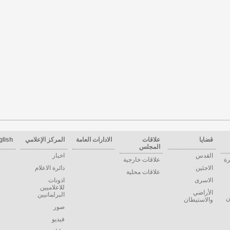
قضايا
علاقات
الادارات العامة
المركز الإعلامي
glish
المجلس
القدس
اخبار
رة
علاقات خارجية
الاجئين
دائرة الاعلام
علاقات محلية
الاسرى
اذونات
للاعلاميين
الأراضي
البرلمانيين
ن
والاستيطان
صور
فيديو