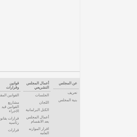
عن المجلس
أعمال المجلس
قوانين
التشريعي
وقرارات
تعريف
الجلسات
القوانين المق
بنية المجلس
اللجان
مشاريع
القوانين قيد
الكتل البرلمانية
الاجراء
أعمال المجلس
قرارات بقانو
بعد الانقسام
رئاسيه
اقرار الموازنه
قرارات
العامه