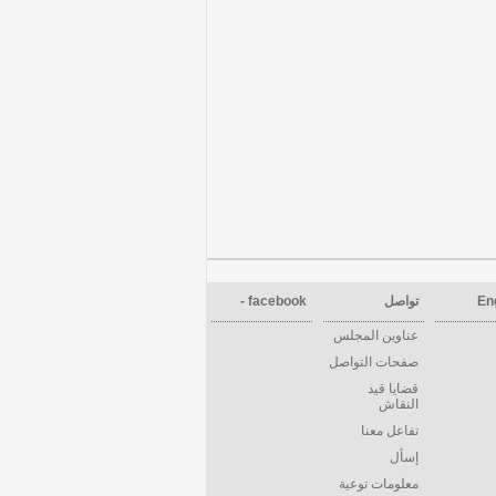
En
تواصل
facebook -
عناوين المجلس
صفحات التواصل
قضايا قيد
النقاش
تفاعل معنا
إسأل
معلومات توعية