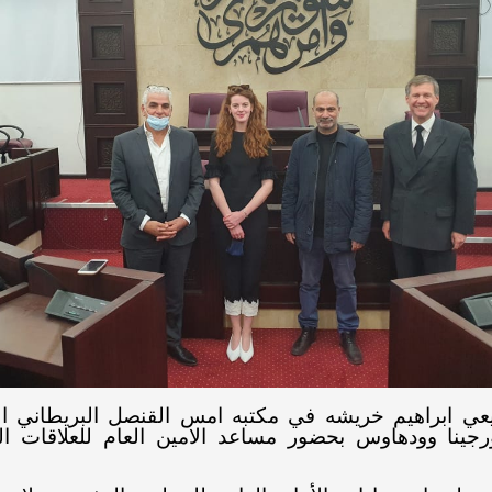
عي ابراهيم خريشه في مكتبه امس القنصل البريطاني ال
جينا وودهاوس بحضور مساعد الامين العام للعلاقات ال