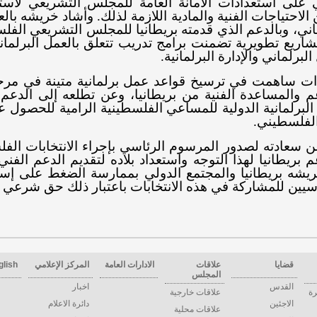
 على استعدادات الأمانة العامة للمجلس التشريعي لاست
 الاحتياجات الفنية والمادية اللازمة لذلك. وأشاد خريشه بال
ني، وبالدعم الذي قدمته بريطانيا للمجلس التشريعي الفل
يع تطويرية تضمنت برامج تدريب تتعلق بالعمل البرلماني
برلماني والإدارة البرلمانية.
ت ساهمت في ترسيخ قواعد عمل برلمانية متينة في مرحل
عم والمساعدة الفنية من بريطانيا، وعن تطلعه إلى الد
لبرلمانية الدولية للمساعي الفلسطينية الرامية للحصول عل
الفلسطيني
.
سعادته لصدور المرسوم الرئاسي بإجراء الانتخابات الفلسطي
م بريطانيا لهذا التوجه واستعداد بلاده لتقديم الدعم ال
يشه بريطانيا والمجتمع الدولي بممارسة الضغط على إسرا
سيين للمشاركة في هذه الانتخابات باعتبار ذلك حق شرعي 
قضايا
علاقات
الادارات العامة
المركز الإعلامي
glish
المجلس
القدس
اخبار
رة
علاقات خارجية
الاجئين
دائرة الاعلام
علاقات محلية