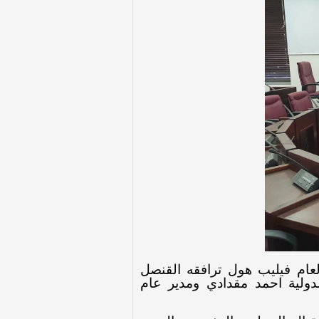
عام فيليب هول ترافقه القنصل
دولية احمد مقدادي ومدير عام