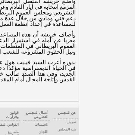
واطلع خريشه القنصل البريطاني
المزمع انتخابه في أيار القادم وعن
التشريعي ومجلس العموم البريطا
دعم فني ومادي من خلال عدة مشار
للمساعدة في إعداد أنظمة العمل ال
وأضاف خريشه أن هذه المساعدا
معربا عن أمله في استمرار الد
العموم البريطاني في المنظمات ا
ونيل الحقوق المشروعة للشعب 
بدوره أعرب السيد فيليب هول عن 
في الحياة الديمقراطية مؤكدا دع
الجديد، وفي هذا الصدد طالب خر
القدس وإتاحة المجال أمام المقد
عن المجلس
أعمال المجلس
قوانين
التشريعي
وقرارات
تعريف
الجلسات
القوانين المق
بنية المجلس
اللجان
مشاريع