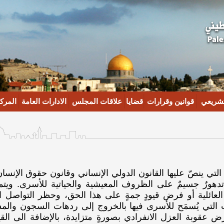
تشريعي
قوانين وقرارات
قضايا
علاقات المجلس
الادارات العامة
المركز
 التي ينصّ عليها القانون الدولي الإنساني وقانون حقوق الإنسان
 تدهورٌ جسيمٌ على الظروف المعيشية والحياتية للأسرى. وي
لعائلية أو فرض قيودٍ جمةٍ على هذا الحق، وحظر التواصل ا
ت التي يُسمَح للأسرى فيها بالخروج إلى ردهات السجون والم
رض عقوبة العزل الانفرادي بصورةٍ متزايدة، بالإضافة الى ا