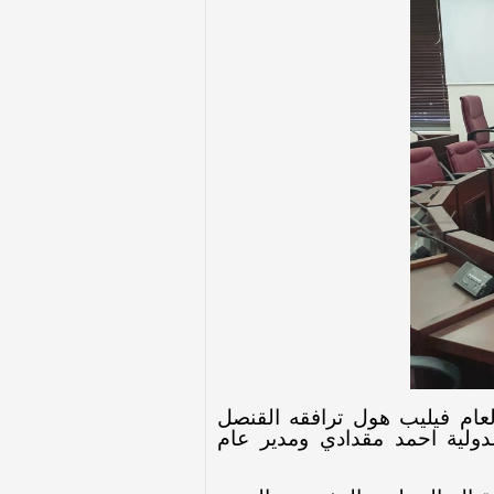
عام فيليب هول ترافقه القنصل
دولية احمد مقدادي ومدير عام