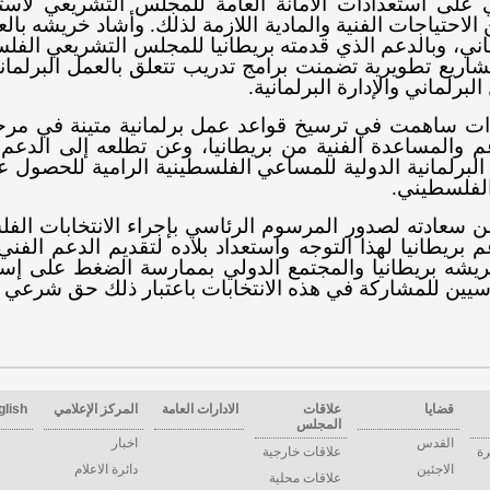
 على استعدادات الأمانة العامة للمجلس التشريعي لاست
 الاحتياجات الفنية والمادية اللازمة لذلك. وأشاد خريشه بال
ني، وبالدعم الذي قدمته بريطانيا للمجلس التشريعي الفل
يع تطويرية تضمنت برامج تدريب تتعلق بالعمل البرلماني
برلماني والإدارة البرلمانية.
ت ساهمت في ترسيخ قواعد عمل برلمانية متينة في مرحل
عم والمساعدة الفنية من بريطانيا، وعن تطلعه إلى الد
لبرلمانية الدولية للمساعي الفلسطينية الرامية للحصول عل
الفلسطيني
.
سعادته لصدور المرسوم الرئاسي بإجراء الانتخابات الفلسطي
م بريطانيا لهذا التوجه واستعداد بلاده لتقديم الدعم ال
يشه بريطانيا والمجتمع الدولي بممارسة الضغط على إسرا
سيين للمشاركة في هذه الانتخابات باعتبار ذلك حق شرعي 
قضايا
علاقات
الادارات العامة
المركز الإعلامي
glish
المجلس
القدس
اخبار
رة
علاقات خارجية
الاجئين
دائرة الاعلام
علاقات محلية