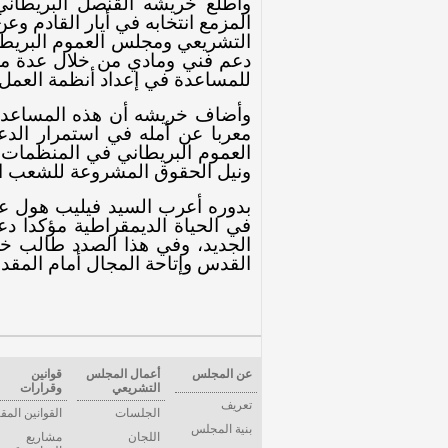
واطلع خريشه القنصل البريطاني
المزمع انتخابه في أيار القادم وعن
التشريعي ومجلس العموم البريطا
دعم فني ومادي من خلال عدة مشار
للمساعدة في إعداد أنظمة العمل ال
وأضاف خريشه أن هذه المساعدا
معربا عن أمله في استمرار الد
العموم البريطاني في المنظمات ا
ونيل الحقوق المشروعة للشعب 
بدوره أعرب السيد فيليب هول عن 
في الحياة الديمقراطية مؤكدا دع
الجديد، وفي هذا الصدد طالب خر
القدس وإتاحة المجال أمام المقد
عن المجلس
أعمال المجلس
قوانين
التشريعي
وقرارات
تعريف
الجلسات
القوانين المق
بنية المجلس
اللجان
مشاريع