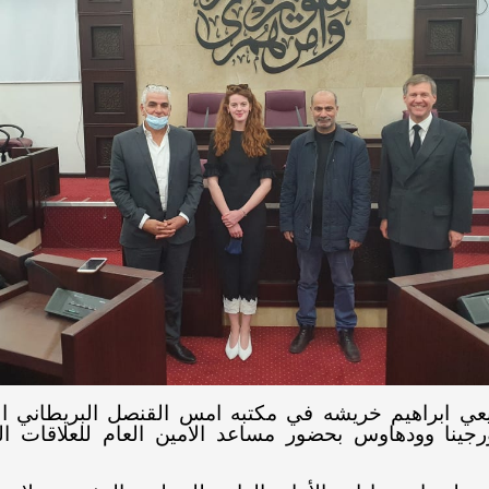
عي ابراهيم خريشه في مكتبه امس القنصل البريطاني ال
جينا وودهاوس بحضور مساعد الامين العام للعلاقات ال