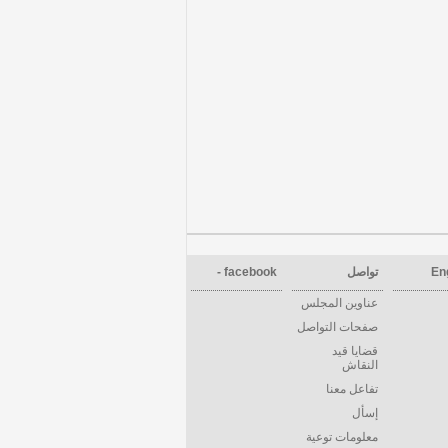
En
تواصل
facebook -
عناوين المجلس
صفحات التواصل
قضايا قيد
النقاش
تفاعل معنا
إسأل
معلومات توعية