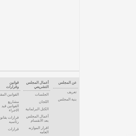
عن المجلس
أعمال المجلس
قوانين
التشريعي
وقرارات
تعريف
الجلسات
القوانين المق
بنية المجلس
اللجان
مشاريع
القوانين قيد
الكتل البرلمانية
الاجراء
أعمال المجلس
قرارات بقانو
بعد الانقسام
رئاسيه
اقرار الموازنه
قرارات
العامه