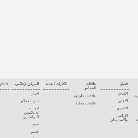
قضايا
علاقات
الادارات العامة
المركز الإعلامي
glish
المجلس
القدس
اخبار
رة
علاقات خارجية
الاجئين
دائرة الاعلام
علاقات محلية
الاسرى
اذونات
للاعلاميين
الأراضي
البرلمانيين
ن
والاستيطان
صور
فيديو