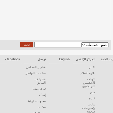
عامة
المركز الإعلامي
English
تواصل
facebook -
اخبار
عناوين المجلس
دائرة الاعلام
صفحات التواصل
اذونات
قضايا قيد
للاعلاميين
النقاش
البرلمانيين
تفاعل معنا
صور
إسأل
فيديو
معلومات توعية
بيانات
مكاتب
وتصريحات
صحفية