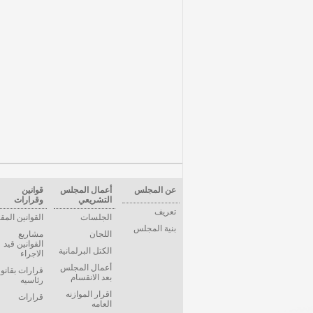
عن المجلس
أعمال المجلس
قوانين
التشريعي
وقرارات
تعريف
الجلسات
القوانين المق
بنية المجلس
اللجان
مشاريع
القوانين قيد
الكتل البرلمانية
الاجراء
أعمال المجلس
قرارات بقانو
بعد الانقسام
رئاسيه
اقرار الموازنه
قرارات
العامه