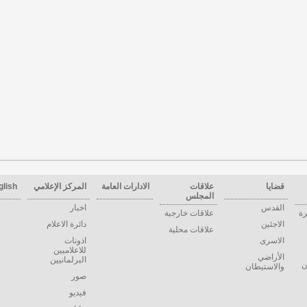
قضايا
علاقات
الادارات العامة
المركز الإعلامي
glish
المجلس
القدس
اخبار
رة
علاقات خارجية
الاجئين
دائرة الاعلام
علاقات محلية
الاسرى
اذونات
للاعلاميين
الأراضي
البرلمانيين
ن
والاستيطان
صور
فيديو