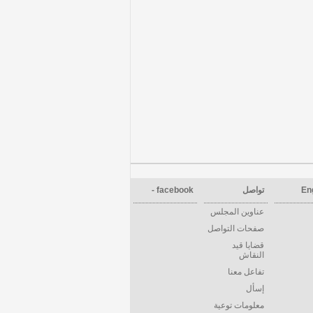
En
تواصل
facebook -
عناوين المجلس
صفحات التواصل
قضايا قيد
النقاش
تفاعل معنا
إسأل
معلومات توعية