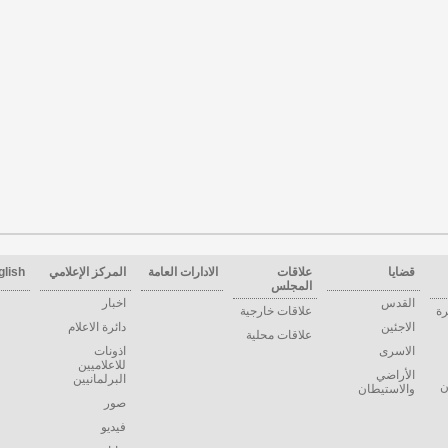
قضايا
علاقات
الادارات العامة
المركز الإعلامي
glish
المجلس
القدس
اخبار
رة
علاقات خارجية
الاجئين
دائرة الاعلام
علاقات محلية
الاسرى
اذونات
للاعلاميين
الأراضي
البرلمانيين
ن
والاستيطان
صور
فيديو