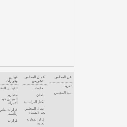
عن المجلس
أعمال المجلس
قوانين
التشريعي
وقرارات
تعريف
الجلسات
القوانين المق
بنية المجلس
اللجان
مشاريع
القوانين قيد
الكتل البرلمانية
الاجراء
أعمال المجلس
قرارات بقانو
بعد الانقسام
رئاسيه
اقرار الموازنه
قرارات
العامه