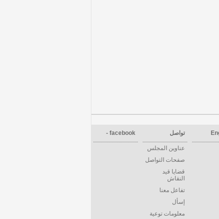
En
تواصل
facebook -
عناوين المجلس
صفحات التواصل
قضايا قيد
النقاش
تفاعل معنا
إسأل
معلومات توعية