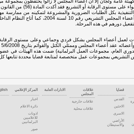
يئة عامة ولجان إلا أن أعضاء المجلس لا زالوا يحتفظون بمجموعة من
الاستناد إليها لتفعيل أدائهم في ال
تنفيذية بكل الطلبات الضرورية والمشروعة لتمكينه من ممارسة مهام
المادة (15) من قانون واجبات وحقوق أعضاء المجلس ال
تفعيل دورهم في هذه المرحلة.
دوات لعمل أعضاء المجلس بشكل فردي وجماعي وعلى مستوى الرقابة و
ال
الدوري العام، مجموعات العمل البرلمانية) ضمت هذه الهيئات في عضويتها
لس التشريعي بمجموعات عمل متخصصة لمتابعة قضايا محددة تتابعها 
قضايا
علاقات
الادارات العامة
المركز الإعلامي
glish
المجلس
القدس
اخبار
رة
علاقات خارجية
الاجئين
دائرة الاعلام
علاقات محلية
الاسرى
اذونات
للاعلاميين
الأراضي
البرلمانيين
ن
والاستيطان
صور