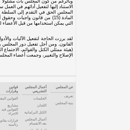
وبالرغم من كون المجلس بات مشلولاً كه
المجلس الحق في التقدم إلى السلطة ال
التي يمكن استخدامها من قبل الأعضاء ل
لقد برزت الحاجة لتفعيل الآليات والأ
(هيئة ممثلي الكتل والقوائم، الاجتماع 
الإصلاح والتغيير، وجمعت أعضاء المج
عن المجلس
أعمال المجلس
قوانين
التشريعي
وقرارات
تعريف
الجلسات
القوانين المق
بنية المجلس
اللجان
مشاريع
القوانين قيد
الكتل البرلمانية
الاجراء
أعمال المجلس
قرارات بقانو
بعد الانقسام
رئاسيه