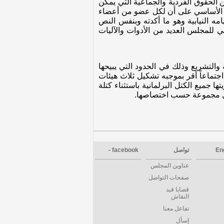
 الحقوق الفردية والجماعية التي يمكن
عمل سواء على مستوى الرقابة أو التشريع فقد أكدت المادة (56) من القانون الأساسي على أن لكل عضو من أعضاء
ه النيابية وهو ما أكدته وبنفس النص
تشريعي رقم 10 لسنة 2004، كما أتاح النظام الداخلي للمجلس العديد من الأدوات والآليات
التشريع وذلك في الحدود التي يبيحها
قانون. ومن أجل تفعيل دور المجلس وأعضائه عقد أعضاء المجلس وممثلي الكتل والقوائم بتاريخ 5/6/2008 اجتماعاً أقر بموجبه تشكيل ثلاث هيئات
 جميع الكتل البرلمانية باستثناء كتلة
كل مجموعة حسب اختصاصها.
En
تواصل
facebook -
عناوين المجلس
صفحات التواصل
قضايا قيد
النقاش
تفاعل معنا
إسأل