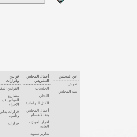
عن المجلس
أعمال المجلس
قوانين
التشريعي
وقرارات
تعريف
الجلسات
القوانين المق
بنية المجلس
اللجان
مشاريع
القوانين قيد
الكتل البرلمانية
الاجراء
أعمال المجلس
قرارات بقانو
بعد الانقسام
رئاسيه
اقرار الموازنه
قرارات
العامه
تقارير سنويه