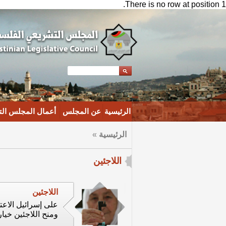
There is no row at position 1.
الرئيسية
عن المجلس
أعمال المجلس ال
الرئيسية
»
اللاجئين
اللاجئين
على إسرائيل الاعت
ومنح اللاجئين خيا