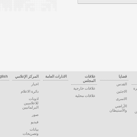
قضايا
علاقات
الادارات العامة
المركز الإعلامي
glish
المجلس
القدس
اخبار
رة
علاقات خارجية
الاجئين
دائرة الاعلام
علاقات محلية
الاسرى
اذونات
للاعلاميين
الأراضي
البرلمانيين
والاستيطان
ن
صور
فيديو
بيانات
وتصريحات