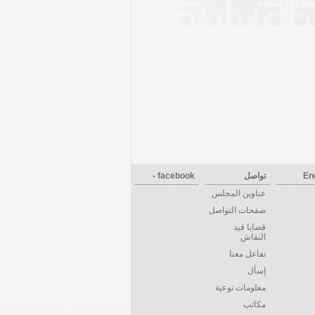
En
تواصل
facebook -
عناوين المجلس
صفحات التواصل
قضايا قيد
النقاش
تفاعل معنا
إسأل
معلومات توعية
مكاتب