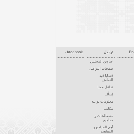
En
تواصل
facebook -
عناوين المجلس
صفحات التواصل
قضايا قيد
النقاش
تفاعل معنا
إسأل
معلومات توعية
مكاتب
مصطلحات و
مفاهيم
أهم المراجع و
المفاهيم