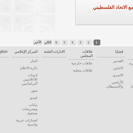
ع الاتحاد الفلسطيني
التالي
الأخير
6
5
4
3
2
1
قضايا
علاقات
الادارات العامة
المركز الإعلامي
glish
المجلس
القدس
اخبار
رة
علاقات خارجية
الاجئين
دائرة الاعلام
علاقات محلية
الاسرى
اذونات
للاعلاميين
الأراضي
البرلمانيين
ن
والاستيطان
صور
فيديو
بيانات
وتصريحات
صحفية
اصدارات عربية
واجنبية