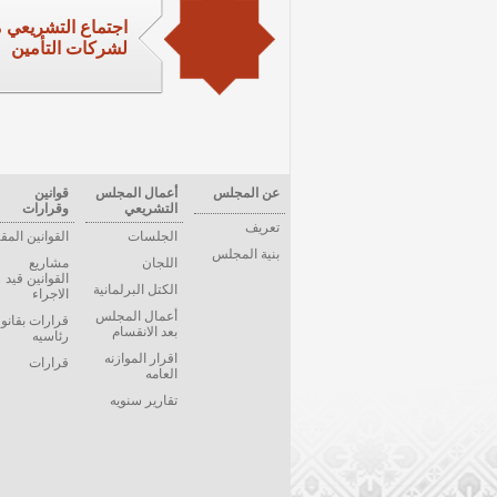
اجتماع التشريعي م
لشركات التأمين
عن المجلس
أعمال المجلس
قوانين
التشريعي
وقرارات
تعريف
الجلسات
القوانين المق
بنية المجلس
اللجان
مشاريع
القوانين قيد
الكتل البرلمانية
الاجراء
أعمال المجلس
قرارات بقانو
بعد الانقسام
رئاسيه
اقرار الموازنه
قرارات
العامه
تقارير سنويه