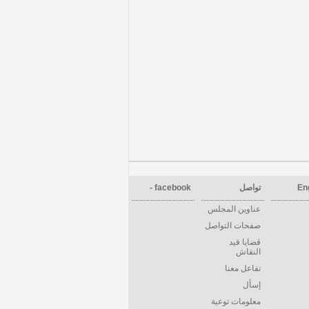
En
تواصل
facebook -
عناوين المجلس
صفحات التواصل
قضايا قيد
النقاش
تفاعل معنا
إسأل
معلومات توعية