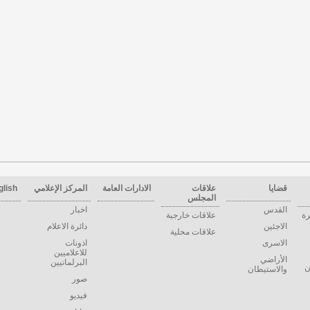
قضايا
علاقات
الادارات العامة
المركز الإعلامي
glish
المجلس
القدس
اخبار
رة
علاقات خارجية
الاجئين
دائرة الاعلام
علاقات محلية
الاسرى
اذونات
للاعلاميين
الأراضي
البرلمانيين
ن
والاستيطان
صور
فيديو