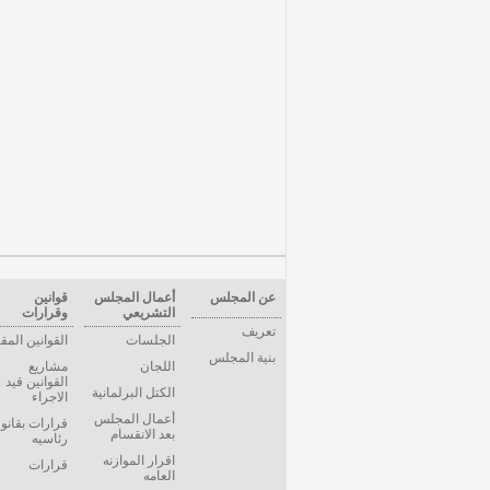
عن المجلس
أعمال المجلس
قوانين
التشريعي
وقرارات
تعريف
الجلسات
القوانين المق
بنية المجلس
اللجان
مشاريع
القوانين قيد
الكتل البرلمانية
الاجراء
أعمال المجلس
قرارات بقانو
بعد الانقسام
رئاسيه
اقرار الموازنه
قرارات
العامه