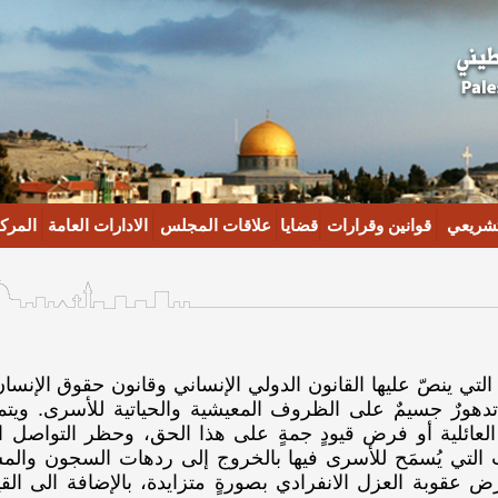
تشريعي
قوانين وقرارات
قضايا
علاقات المجلس
الادارات العامة
المركز
 التي ينصّ عليها القانون الدولي الإنساني وقانون حقوق الإنسان
 تدهورٌ جسيمٌ على الظروف المعيشية والحياتية للأسرى. وي
لعائلية أو فرض قيودٍ جمةٍ على هذا الحق، وحظر التواصل ا
ت التي يُسمَح للأسرى فيها بالخروج إلى ردهات السجون والم
رض عقوبة العزل الانفرادي بصورةٍ متزايدة، بالإضافة الى ا