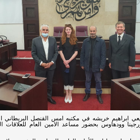
عي ابراهيم خريشه في مكتبه امس القنصل البريطاني ال
جينا وودهاوس بحضور مساعد الامين العام للعلاقات ال