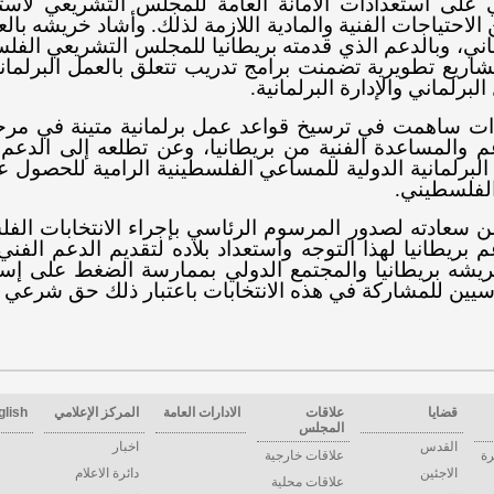
 على استعدادات الأمانة العامة للمجلس التشريعي لاست
 الاحتياجات الفنية والمادية اللازمة لذلك. وأشاد خريشه بال
ني، وبالدعم الذي قدمته بريطانيا للمجلس التشريعي الفل
يع تطويرية تضمنت برامج تدريب تتعلق بالعمل البرلماني
برلماني والإدارة البرلمانية.
ت ساهمت في ترسيخ قواعد عمل برلمانية متينة في مرحل
عم والمساعدة الفنية من بريطانيا، وعن تطلعه إلى الد
لبرلمانية الدولية للمساعي الفلسطينية الرامية للحصول عل
الفلسطيني
.
سعادته لصدور المرسوم الرئاسي بإجراء الانتخابات الفلسطي
م بريطانيا لهذا التوجه واستعداد بلاده لتقديم الدعم ال
يشه بريطانيا والمجتمع الدولي بممارسة الضغط على إسرا
سيين للمشاركة في هذه الانتخابات باعتبار ذلك حق شرعي 
قضايا
علاقات
الادارات العامة
المركز الإعلامي
glish
المجلس
القدس
اخبار
رة
علاقات خارجية
الاجئين
دائرة الاعلام
علاقات محلية