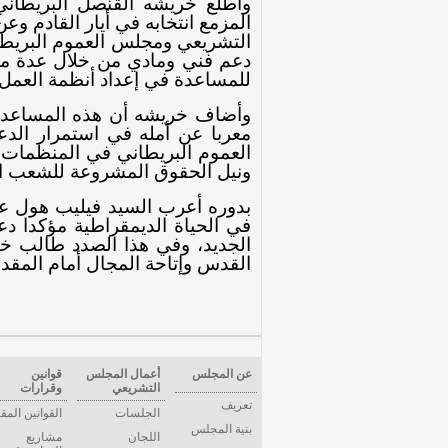
واطلع خريشه القنصل البريطاني
المزمع انتخابه في أيار القادم وعن
التشريعي ومجلس العموم البريطا
دعم فني ومادي من خلال عدة مشار
للمساعدة في إعداد أنظمة العمل ال
وأضاف خريشه أن هذه المساعدا
معربا عن أمله في استمرار الد
العموم البريطاني في المنظمات ا
ونيل الحقوق المشروعة للشعب 
بدوره أعرب السيد فيليب هول عن 
في الحياة الديمقراطية مؤكدا دع
الجديد، وفي هذا الصدد طالب خر
القدس وإتاحة المجال أمام المقد
عن المجلس
أعمال المجلس
قوانين
التشريعي
وقرارات
تعريف
الجلسات
القوانين المق
بنية المجلس
اللجان
مشاريع