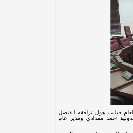
عام فيليب هول ترافقه القنصل
دولية احمد مقدادي ومدير عام