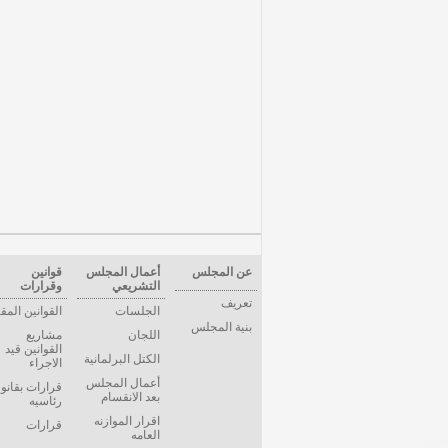
عن المجلس
أعمال المجلس
قوانين
التشريعي
وقرارات
تعريف
الجلسات
القوانين المق
بنية المجلس
اللجان
مشاريع
القوانين قيد
الكتل البرلمانية
الاجراء
أعمال المجلس
قرارات بقانو
بعد الانقسام
رئاسيه
اقرار الموازنه
قرارات
العامه