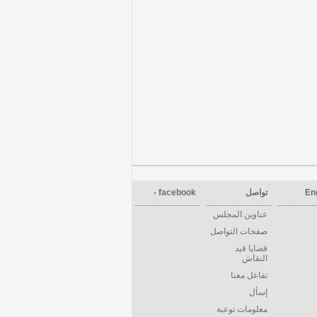
En
تواصل
facebook -
عناوين المجلس
صفحات التواصل
قضايا قيد
النقاش
تفاعل معنا
إسأل
معلومات توعية