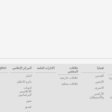
قضايا
علاقات
الادارات العامة
المركز الإعلامي
glish
المجلس
القدس
اخبار
رة
علاقات خارجية
الاجئين
دائرة الاعلام
علاقات محلية
الاسرى
اذونات
للاعلاميين
الأراضي
البرلمانيين
ن
والاستيطان
صور
فيديو