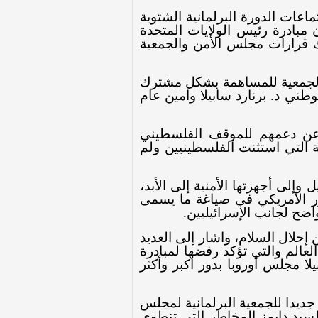
عات الدورة البرلمانية الشتوية
مبادرة رئيس الولايات المتحدة
ك قرارات مجلس الأمن والجمعية
 الجمعية للمساهمة بشكل مشترك
ي د. برنارد سابيلا وامين عام
ع عن دعمهم للموقف الفلسطيني
 التي استثنت الفلسطينيين ولم
وإلى أجهزتها الأمنية إلى الأبد،
ر الامريكي في صياغة ما يسمى
اضح لجانب الإسرائيليين.
 إحلال السلام،
واشار إلى العديد
عالم والتي تؤكد رفضها لمبادرة
ا مجلس أوروبا بدور اكبر وأكثر
جديدا للجمعية البرلمانية لمجلس
سيد دايمز المخاطر التي تنطوي