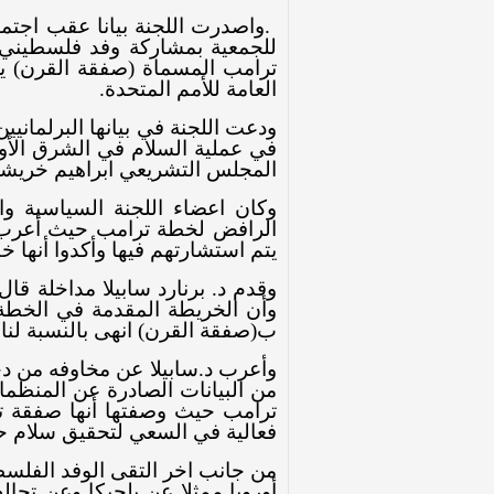
.
واصدرت اللجنة بيانا عقب اجتما
للجمعية بمشاركة وفد فلسطيني، 
ترامب المسماة (صفقة القرن) يج
العامة للأمم المتحدة
.
ودعت اللجنة في بيانها البرلما
في عملية السلام في الشرق الأ
المجلس التشريعي ابراهيم خريش
وكان اعضاء اللجنة السياسية و
الرافض لخطة ترامب حيث أعرب ال
يتم استشارتهم فيها وأكدوا أنها خط
وقدم د. برنارد سابيلا مداخلة قال
وأن الخريطة المقدمة في الخطة
ب(صفقة القرن) انهى بالنسبة لنا ا
وأعرب د.سابيلا عن مخاوفه من دخ
من البيانات الصادرة عن المنظما
ترامب حيث وصفتها أنها صفقة ت
فعالية في السعي لتحقيق سلام 
من جانب اخر التقى الوفد الفلسطي
أوروبا ممثلا عن بلجيكا وعن تحالف