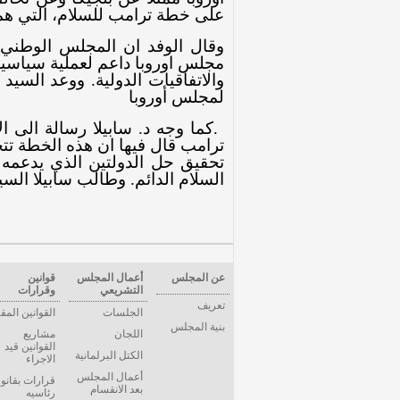
على خطة ترامب للسلام، التي ه
وقال الوفد ان المجلس الوطني 
مجلس اوروبا داعم لعملية سياسية
والاتفاقيات الدولية. ووعد السي
لمجلس أوروبا
.
كما وجه د. سابيلا رسالة الى 
ترامب قال فيها ان هذه الخطة تتج
تحقيق حل الدولتين الذي يدعمه 
السلام الدائم. وطالب سابيلا ال
عن المجلس
أعمال المجلس
قوانين
التشريعي
وقرارات
تعريف
الجلسات
القوانين المق
بنية المجلس
اللجان
مشاريع
القوانين قيد
الكتل البرلمانية
الاجراء
أعمال المجلس
قرارات بقانو
بعد الانقسام
رئاسيه