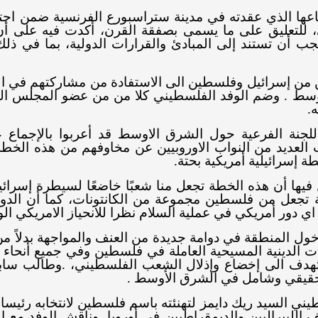
عها الذي عقدته في مدينة ستراسبورع الفرنسية ضمن اجتما
للتعليق على ما يسمى بصفقة القرن، أكدت فيه على أن 
ب أن تستند إلى المبادئ والقرارات الدولية، بما في ذل
نيين من إسرائيل وفلسطين الى الاستفادة من مشاركتهم في
وسط
.
وضم الوفد الفلسطيني كلا من من عضو المجلس الوطن
ه
.
اللجنة الفرعية حول الشرق الاوسط قد أعربوا بالإجما
عديد من النواب الاوروبيين عن مخاوفهم من هذه الخطة
ة إسرائيلية أمريكية بحتة.
 فيها أن هذه الخطة تجعل منا شعبًا خاضعًا لسيطرة إسرائيل 
 تجعل من فلسطين مجموعة من الكانتونات، كما أن الدو
ي دور أمريكي في عملية السلام نظرا للانحياز الامريكي الو
ول المنطقة في دوامة جديدة من العنف والمواجهة بدلاً من
ت الدينية المسيحية العاملة في فلسطين وفي جميع أنحاء ال
هدف الى إخضاع وإذلال الشعب الفلسطيني،
.
وطالب سابيل
حقيقي وشامل في الشرق الأوسط .
ني السيد ريك دايمز لتهنئته باسم فلسطين لانتخابه رئيسا 
 الليبراليين والديمقراطيين في أوروبا
.
وناقش الوفد مع ال