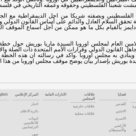
مشت شعبنا الفلسطيني وحقوقه وعمقه التاريخي في فلس
الفلسطيني وبصفته شريكا من اجل الديمقراطية مع الج
 تحقق السلام العادل والدائم على أساس القانون الدولي وق
د دايمز بالقيام بكل ما هو ممكن من أجل اسماع الموقف ال
الامين العام لمجلس اوروبا السيدة ماريا بوريش حول خطة
اهل القانون الدولي وقرارات الأمم المتحدة ذات الصلة والات
وينادي به مجلس اوروبا
.
واكد في رسالته ان هذه الخطة ت
سيدة بوريش بإصدار بيان يوضح موقف مجلس اوروبا من هذا
قضايا
علاقات
الادارات العامة
المركز الإعلامي
glish
المجلس
القدس
اخبار
رة
علاقات خارجية
الاجئين
دائرة الاعلام
علاقات محلية
الاسرى
اذونات
للاعلاميين
الأراضي
البرلمانيين
ن
والاستيطان
صور