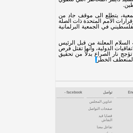
طين
.
معية، يتطلع الى موقف جاد من
رارات الأمم المتحدة ذات الصلة
فلسطيني في الجمعية البرلمانية
 السلام المعلنة من قبل الرئيس
فاقيات الدولية، وانها تقتل فرص
ؤجج نار الصراع بدلاً من تحقيق
 المنعطف الخطر
.
En
تواصل
facebook -
عناوين المجلس
صفحات التواصل
قضايا قيد
النقاش
تفاعل معنا